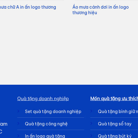
ưa chữ A in ấn logo thương
Áo mưa cánh dơi in ấn logo
thương hiệu
Quà tặng doanh nghiệp
Món quà tặng ưu thíc
Set quà tặng doanh nghiệp
Quà tặng bình giữ 
 Tam
Quà tặng công nghệ
Quà tặng sổ tay
C
In ấn logo quà tặng
Quà tặng bút ký