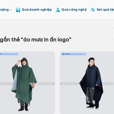
Tượng
Quà doanh nghiệp
Quà công nghệ
Set quà tặ
ắn thẻ “áo mưa in ấn logo”