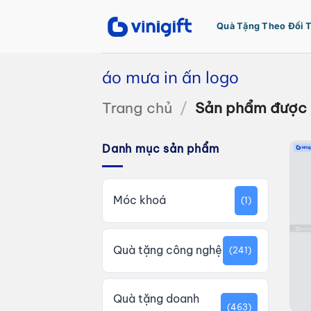
Bỏ
qua
Quà Tặng Theo Đối 
nội
dung
áo mưa in ấn logo
Trang chủ
/
Sản phẩm được g
Danh mục sản phẩm
Móc khoá
(1)
Quà tặng công nghệ
(241)
Quà tặng doanh
(463)