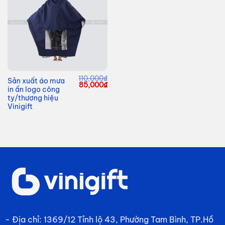
110,000
₫
Sản xuất áo mưa
Giá
Giá
85,000
₫
in ấn logo công
gốc
hiện
là:
tại
ty/thương hiệu
110,000₫.
là:
Vinigift
85,000₫.
- Địa chỉ: 1369/12 Tỉnh lộ 43, Phường Tam Bình, TP.Hồ