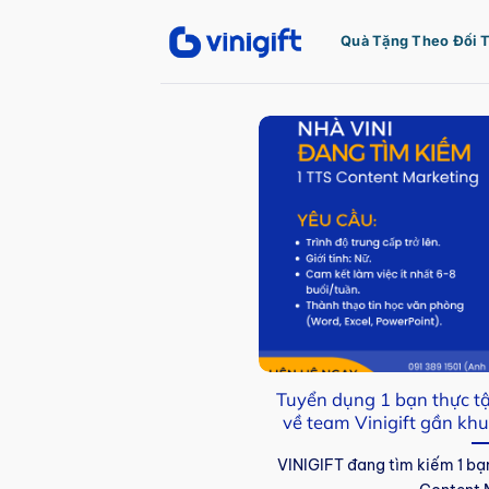
Bỏ
qua
Quà Tặng Theo Đối 
nội
dung
Tuyển dụng 1 bạn thực tậ
về team Vinigift gần kh
VINIGIFT đang tìm kiếm 1 bạn 