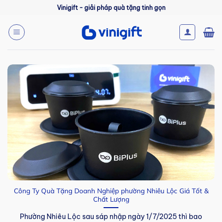
Bỏ
Vinigift - giải pháp quà tặng tinh gọn
qua
nội
dung
Công Ty Quà Tặng Doanh Nghiệp phường Nhiêu Lộc Giá Tốt &
Chất Lượng
Phường Nhiêu Lộc sau sáp nhập ngày 1/7/2025 thì bao