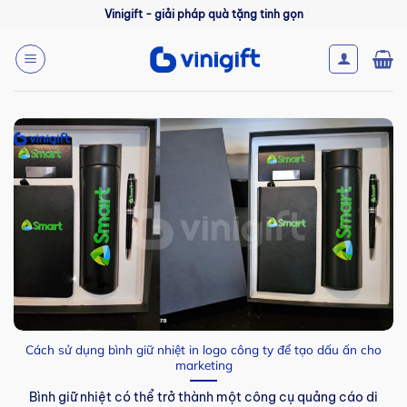
Bỏ
Vinigift - giải pháp quà tặng tinh gọn
qua
nội
dung
Cách sử dụng bình giữ nhiệt in logo công ty để tạo dấu ấn cho
marketing
Bình giữ nhiệt có thể trở thành một công cụ quảng cáo di