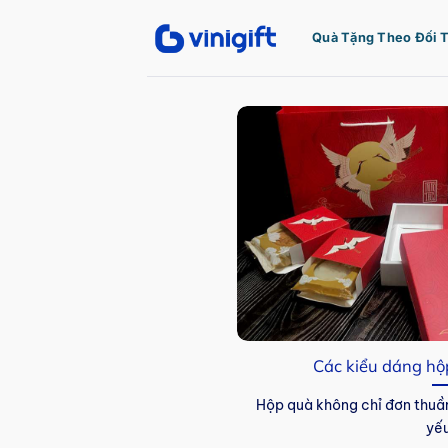
Bỏ
qua
Quà Tặng Theo Đối 
nội
dung
Các kiểu dáng hộ
Hộp quà không chỉ đơn thuần
yếu