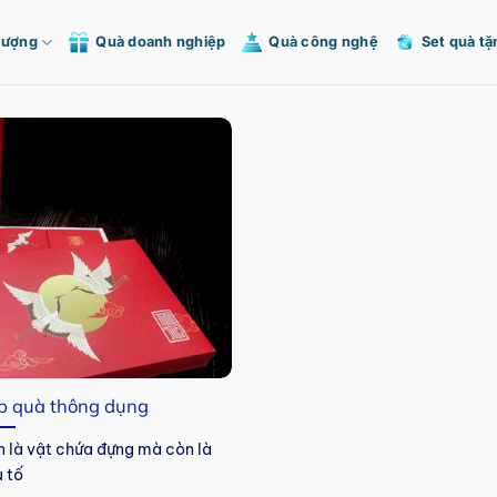
Tượng
Quà doanh nghiệp
Quà công nghệ
Set quà tặ
p quà thông dụng
 là vật chứa đựng mà còn là
 tố