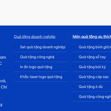
Quà tặng doanh nghiệp
Món quà tặng ưu thíc
Set quà tặng doanh nghiệp
Quà tặng bình giữ 
 Tam
Quà tặng công nghệ
Quà tặng sổ tay
C
In ấn logo quà tặng
Quà tặng bút ký
Khắc laser logo quà tặng
Quà tặng cáp sạc
Hoà,
Quà tặng ô dù
 Chí
Quà tặng công ng
92