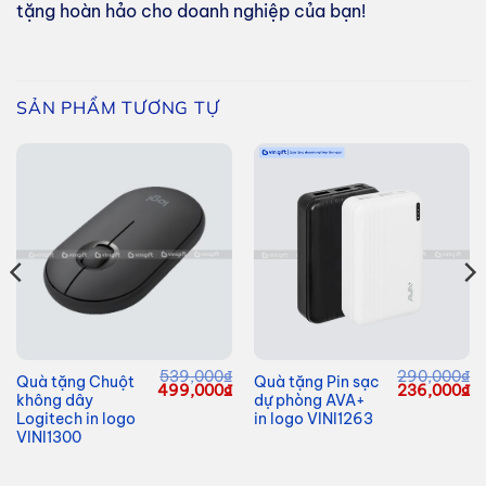
tặng hoàn hảo cho doanh nghiệp của bạn!
SẢN PHẨM TƯƠNG TỰ
539,000
₫
290,000
₫
Quà tặng Chuột
Quà tặng Pin sạc
Giá
Giá
Giá
G
499,000
₫
236,000
₫
không dây
dự phòng AVA+
gốc
hiện
gốc
hi
là:
tại
là:
tạ
Logitech in logo
in logo VINI1263
539,000₫.
là:
290,000₫.
là
VINI1300
499,000₫.
23