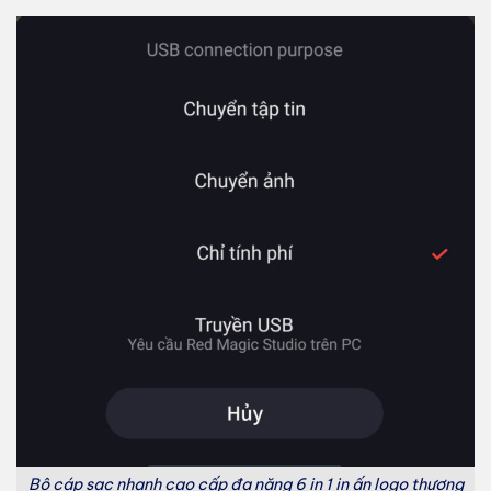
Bộ cáp sạc nhanh cao cấp đa năng 6 in 1 in ấn logo thương