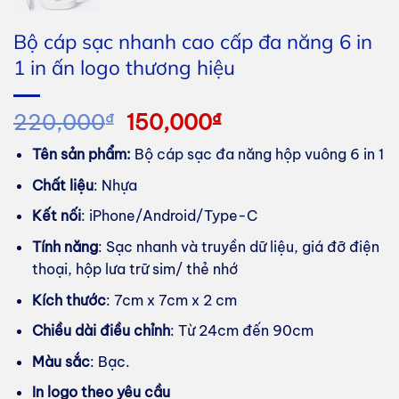
Bộ cáp sạc nhanh cao cấp đa năng 6 in
1 in ấn logo thương hiệu
Giá
Giá
220,000
₫
150,000
₫
gốc
hiện
Tên sản phẩm:
Bộ cáp sạc đa năng hộp vuông 6 in 1
là:
tại
220,000₫.
là:
Chất liệu
: Nhựa
150,000₫.
Kết nối
: iPhone/Android/Type-C
Tính năng
: Sạc nhanh và truyền dữ liệu, giá đỡ điện
thoại, hộp lưa trữ sim/ thẻ nhớ
Kích thước
: 7cm x 7cm x 2 cm
Chiều dài điều chỉnh
: Từ 24cm đến 90cm
Màu sắc
: Bạc.
In logo theo yêu cầu