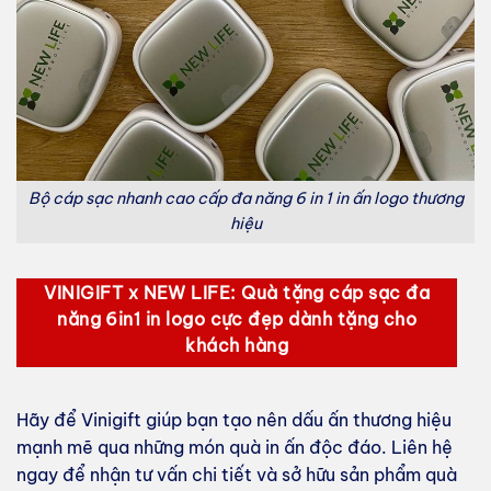
Bộ cáp sạc nhanh cao cấp đa năng 6 in 1 in ấn logo thương
hiệu
VINIGIFT x NEW LIFE: Quà tặng cáp sạc đa
năng 6in1 in logo cực đẹp dành tặng cho
khách hàng
Hãy để Vinigift giúp bạn tạo nên dấu ấn thương hiệu
mạnh mẽ qua những món quà in ấn độc đáo. Liên hệ
ngay để nhận tư vấn chi tiết và sở hữu sản phẩm quà