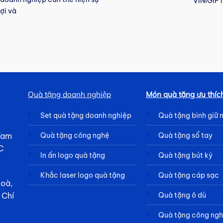
VINIGIFT
lợi và
Quà tặng doanh nghiệp
Món quà tặng ưu thíc
Set quà tặng doanh nghiệp
Quà tặng bình giữ 
 Tam
Quà tặng công nghệ
Quà tặng sổ tay
C
In ấn logo quà tặng
Quà tặng bút ký
Khắc laser logo quà tặng
Quà tặng cáp sạc
Hoà,
Quà tặng ô dù
 Chí
Quà tặng công ng