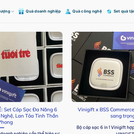
Tượng
Quà doanh nghiệp
Quà công nghệ
Set quà tặ
: Set Cáp Sạc Đa Năng 6
Vinigift x BSS Commerce:
 Nghệ, Lan Tỏa Tinh Thần
sang trọng
Phong
Bộ cáp sạc 6 in 1 Vinigift 
 doanh nghiệp cần thể hiện sự