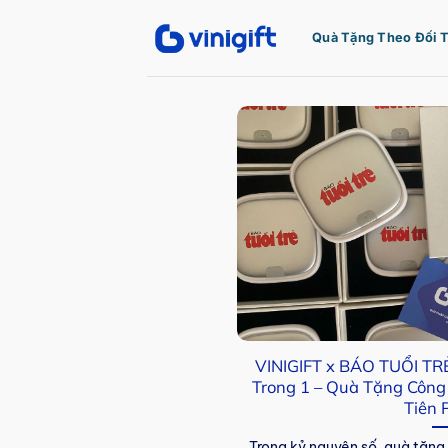
Bỏ
qua
Quà Tặng Theo Đối 
nội
dung
VINIGIFT x BÁO TUỔI TRẺ
Trong 1 – Quà Tặng Công
Tiên 
Trong kỷ nguyên số, quà tặng