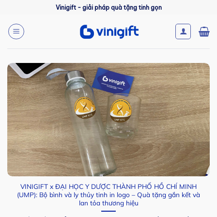
Bỏ
Vinigift - giải pháp quà tặng tinh gọn
qua
nội
dung
VINIGIFT x ĐẠI HỌC Y DƯỢC THÀNH PHỐ HỒ CHÍ MINH
(UMP): Bộ bình và ly thủy tinh in logo – Quà tặng gắn kết và
lan tỏa thương hiệu