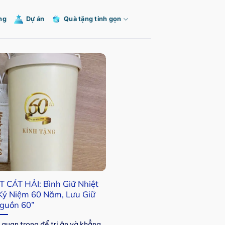
ng
Dự án
Quà tặng tinh gọn
 CÁT HẢI: Bình Giữ Nhiệt
ỷ Niệm 60 Năm, Lưu Giữ
guồn 60”
 quan trọng để tri ân và khẳng