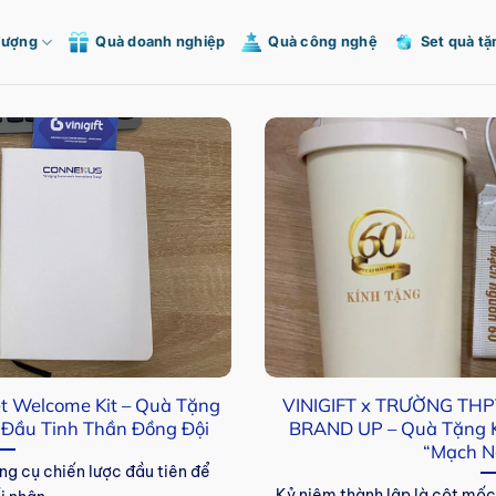
Tượng
Quà doanh nghiệp
Quà công nghệ
Set quà tặ
t Welcome Kit – Quà Tặng
VINIGIFT x TRƯỜNG THPT
 Đầu Tinh Thần Đồng Đội
BRAND UP – Quà Tặng K
“Mạch N
g cụ chiến lược đầu tiên để
Kỷ niệm thành lập là cột mốc