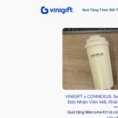
Bỏ
qua
Quà Tặng Theo Đối 
nội
dung
VINIGIFT x CONNEXUS: Se
Đón Nhân Viên Mới, Khởi
Quà tặng Welcome Kit là côn