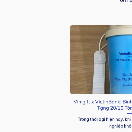
kết nố
Vinigift x VietinBank: Bì
Tặng 20/10 Tôn
Trong thời đại hiện nay, k
nghiệp khô