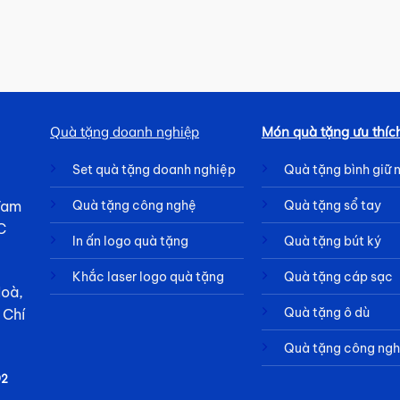
Quà tặng doanh nghiệp
Món quà tặng ưu thíc
Set quà tặng doanh nghiệp
Quà tặng bình giữ 
 Tam
Quà tặng công nghệ
Quà tặng sổ tay
C
In ấn logo quà tặng
Quà tặng bút ký
Khắc laser logo quà tặng
Quà tặng cáp sạc
Hoà,
Quà tặng ô dù
 Chí
Quà tặng công ng
92