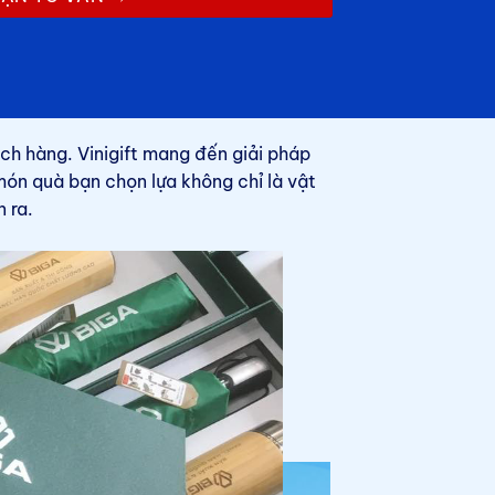
ách hàng. Vinigift mang đến giải pháp
 món quà bạn chọn lựa không chỉ là vật
 ra.