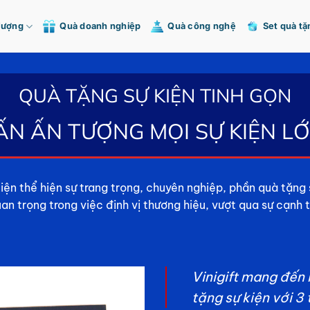
Tượng
Quà doanh nghiệp
Quà công nghệ
Set quà tặ
QUÀ TẶNG SỰ KIỆN TINH GỌN
ẤN ẤN TƯỢNG MỌI SỰ KIỆN L
iện thể hiện sự trang trọng, chuyên nghiệp, phần quà tặng
uan trọng trong việc định vị thương hiệu, vượt qua sự cạnh 
Vinigift mang đến
tặng sự kiện với 3 