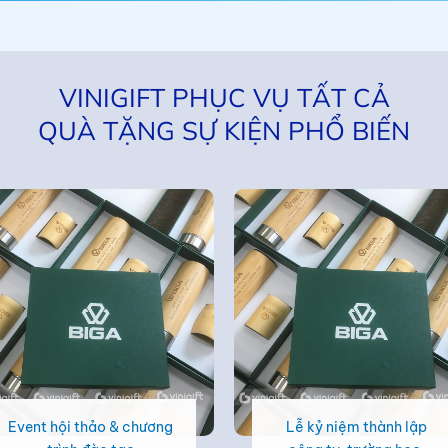
VINIGIFT PHỤC VỤ TẤT CẢ
QUÀ TẶNG SỰ KIỆN PHỔ BIẾN
Event hội thảo & chương
Lễ kỷ niệm thành lập