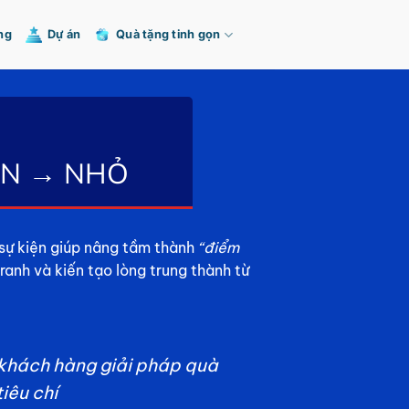
ng
Dự án
Quà tặng tinh gọn
ỚN → NHỎ
 sự kiện giúp nâng tầm thành
“điểm
tranh và kiến tạo lòng trung thành từ
 khách hàng giải pháp quà
tiêu chí