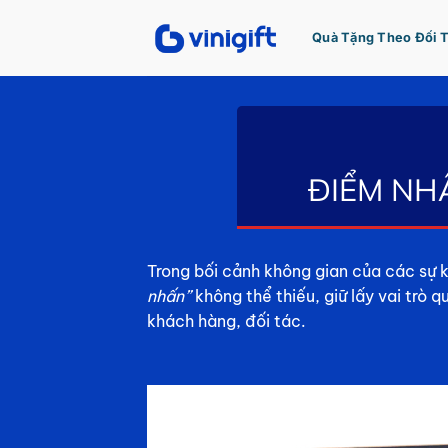
Bỏ
qua
Quà Tặng Theo Đối 
nội
dung
ĐIỂM NH
Trong bối cảnh không gian của các sự k
nhấn”
không thể thiếu, giữ lấy vai trò q
khách hàng, đối tác.