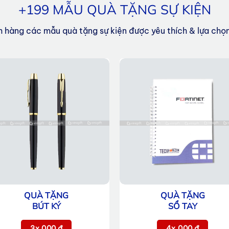
+199 MẪU QUÀ TẶNG SỰ KIỆN
ch hàng các mẫu quà tặng sự kiện được yêu thích & lựa ch
QUÀ TẶNG
QUÀ TẶNG
BÚT KÝ
SỔ TAY
3x.000 đ
4x.000 đ