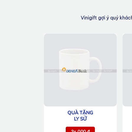
Vinigift gợi ý quý khá
QUÀ TẶNG
LY SỨ
3x.000 đ