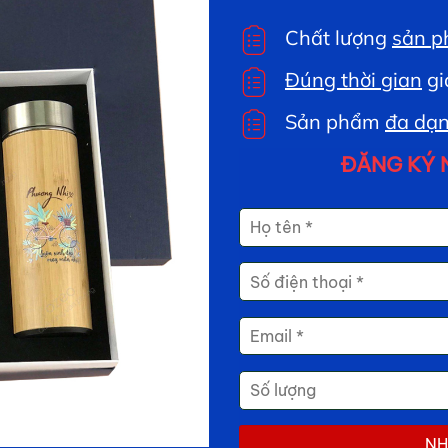
Chất lượng
sản p
Đúng thời gian
gi
Sản phẩm
đa dạn
ĐĂNG KÝ 