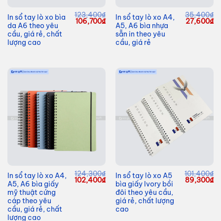
123,400
₫
35,400
₫
In sổ tay lò xo bìa
In sổ tay lò xo A4,
Giá
Giá
Giá
G
106,700
₫
27,600
₫
da A6 theo yêu
A5, A6 bìa nhựa
gốc
hiện
gốc
hi
là:
tại
là:
tạ
cầu, giá rẻ, chất
sẵn in theo yêu
123,400₫.
là:
35,400₫.
là
lượng cao
cầu, giá rẻ
106,700₫.
27
124,300
₫
101,400
₫
In sổ tay lò xo A4,
In sổ tay lò xo A5
Giá
Giá
Giá
G
102,400
₫
89,300
₫
A5, A6 bìa giấy
bìa giấy Ivory bồi
gốc
hiện
gốc
hi
là:
tại
là:
tạ
mỹ thuật cứng
đôi theo yêu cầu,
124,300₫.
là:
101,400₫.
là
cáp theo yêu
giá rẻ, chất lượng
102,400₫.
89
cầu, giá rẻ, chất
cao
lượng cao