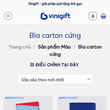
Bỏ
Vinigift - giải pháp quà tặng tinh gọn
qua
nội
dung
Bìa carton cứng
Trang chủ
/
Sản phẩm Màu
/
Bìa carton
cứng
ĐIỀU CHỈNH TẠI ĐÂY