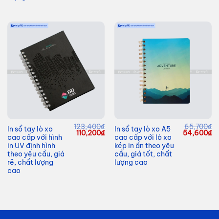
123,400
₫
65,700
₫
In sổ tay lò xo
In sổ tay lò xo A5
Giá
Giá
Giá
G
110,200
₫
54,600
₫
cao cấp với hình
cao cấp với lò xo
gốc
hiện
gốc
hi
là:
tại
là:
tạ
in UV định hình
kép in ấn theo yêu
123,400₫.
là:
65,700₫.
là
theo yêu cầu, giá
cầu, giá tốt, chất
110,200₫.
54
rẻ, chất lượng
lượng cao
cao