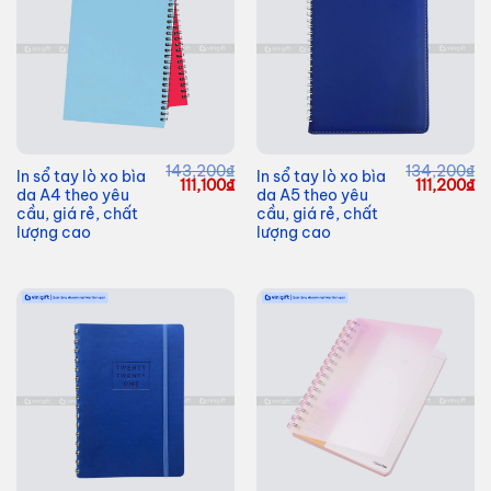
143,200
₫
134,200
₫
In sổ tay lò xo bìa
In sổ tay lò xo bìa
Giá
Giá
Giá
G
111,100
₫
111,200
₫
da A4 theo yêu
da A5 theo yêu
gốc
hiện
gốc
hi
là:
tại
là:
tạ
cầu, giá rẻ, chất
cầu, giá rẻ, chất
143,200₫.
là:
134,200₫.
là
lượng cao
lượng cao
111,100₫.
11