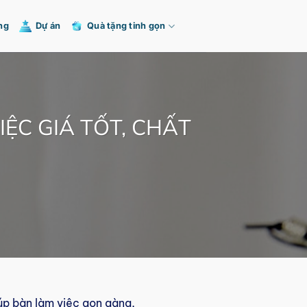
ng
Dự án
Quà tặng tinh gọn
IỆC GIÁ TỐT, CHẤT
úp bàn làm việc gọn gàng,