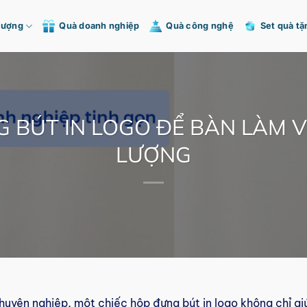
Tượng
Quà doanh nghiệp
Quà công nghệ
Set quà tặ
 BÚT IN LOGO ĐỂ BÀN LÀM V
LƯỢNG
huyên nghiệp, một chiếc hộp đựng bút in logo không chỉ gi