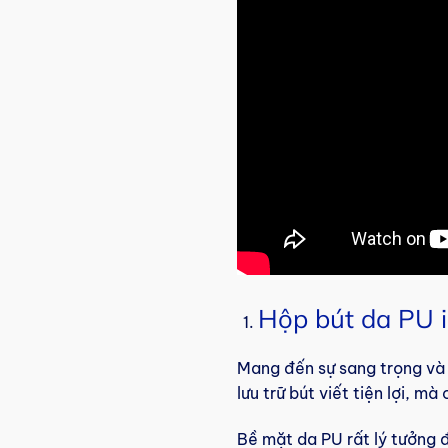
Hộp bút da PU i
Mang đến sự sang trọng và 
lưu trữ bút viết tiện lợi, 
Bề mặt da PU rất lý tưởng