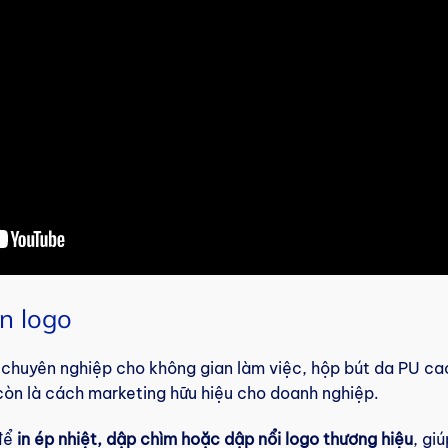
n logo
chuyên nghiệp cho không gian làm việc, hộp bút da PU cao
mà còn là cách marketing hữu hiệu cho doanh nghiệp.
 để
in ép nhiệt, dập chìm hoặc dập nổi logo thương hiệu
, gi