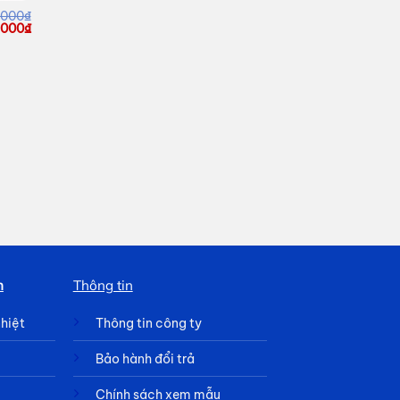
,000
₫
á
Giá
,000
₫
c
hiện
tại
,000₫.
là:
73,000₫.
h
Thông tin
nhiệt
Thông tin công ty
Bảo hành đổi trả
Chính sách xem mẫu