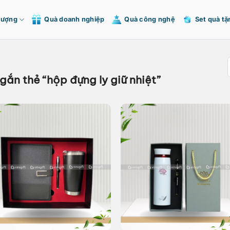
Tượng
Quà doanh nghiệp
Quà công nghệ
Set quà tặ
ắn thẻ “hộp đựng ly giữ nhiệt”