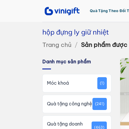
Bỏ
qua
Quà Tặng Theo Đối 
nội
dung
hộp đựng ly giữ nhiệt
Trang chủ
/
Sản phẩm được g
Danh mục sản phẩm
Móc khoá
(1)
Quà tặng công nghệ
(241)
Quà tặng doanh
(463)