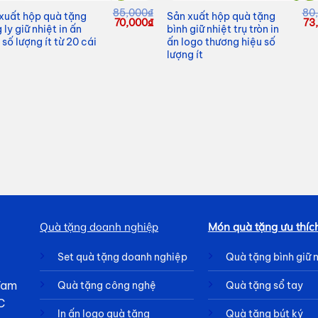
85,000
₫
80
xuất hộp quà tặng
Sản xuất hộp quà tặng
Giá
Giá
Gi
70,000
₫
73
 ly giữ nhiệt in ấn
bình giữ nhiệt trụ tròn in
gốc
hiện
gố
 số lượng ít từ 20 cái
ấn logo thương hiệu số
là:
tại
là:
85,000₫.
là:
80
lượng ít
70,000₫.
Quà tặng doanh nghiệp
Món quà tặng ưu thíc
Set quà tặng doanh nghiệp
Quà tặng bình giữ 
 Tam
Quà tặng công nghệ
Quà tặng sổ tay
C
In ấn logo quà tặng
Quà tặng bút ký