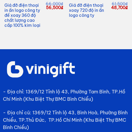
66,000
₫
61,500
₫
Giá đỡ điện thoại
Giá đỡ điện thoại
Giá
Giá
Giá
G
56,500
₫
48,700
₫
in ấn logo công ty
xoay 720 độ in ấn
gốc
hiện
gốc
hi
là:
tại
là:
tạ
đế xoay 360 độ
logo công ty
66,000₫.
là:
61,500₫.
là
chất lượng cao
56,500₫.
48
cấp 100% kim loại
- Địa chỉ: 1369/12 Tỉnh lộ 43, Phường Tam Bình, TP.Hồ
Chí Minh (Khu Biệt Thự BMC Bình Chiểu)
- Địa chỉ cũ: 1369/12 Tỉnh lộ 43, Bình Hoà, Phường Bình
Chiểu, TP.Thủ Đức, TP.Hồ Chí Minh (Khu Biệt Thự BMC
Bình Chiểu)