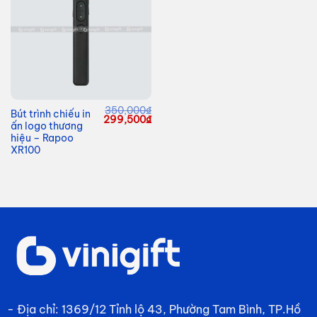
350,000
₫
Bút trình chiếu in
Giá
Giá
299,500
₫
ấn logo thương
gốc
hiện
là:
tại
hiệu – Rapoo
350,000₫.
là:
XR100
299,500₫.
- Địa chỉ: 1369/12 Tỉnh lộ 43, Phường Tam Bình, TP.Hồ