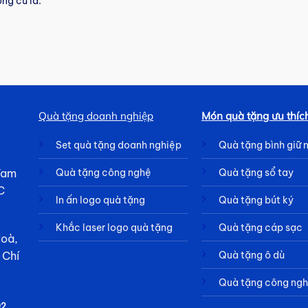
ng cũ là:
Quà tặng doanh nghiệp
Món quà tặng ưu thíc
Set quà tặng doanh nghiệp
Quà tặng bình giữ 
 Tam
Quà tặng công nghệ
Quà tặng sổ tay
C
In ấn logo quà tặng
Quà tặng bút ký
Khắc laser logo quà tặng
Quà tặng cáp sạc
Hoà,
Quà tặng ô dù
 Chí
Quà tặng công ng
92