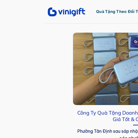
Bỏ
qua
Quà Tặng Theo Đối 
nội
dung
Công Ty Quà Tặng Doanh
Giá Tốt & 
Phường Tân Định sau sáp nhậ