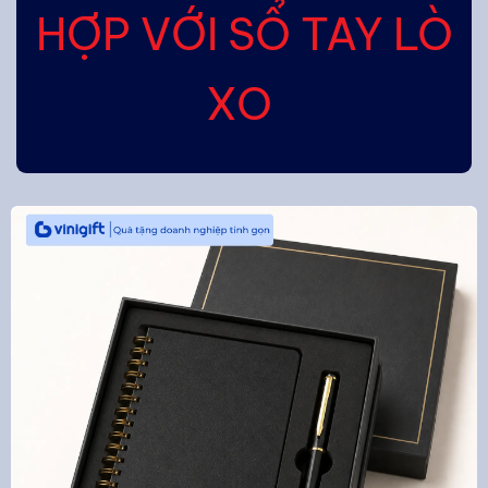
HỢP VỚI SỔ TAY LÒ
XO