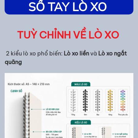
SỔ TAY LÒ XO
TUỲ CHỈNH VỀ LÒ XO
2 kiểu lò xo phổ biến:
Lò xo liền
và
Lò xo ngắt
quãng