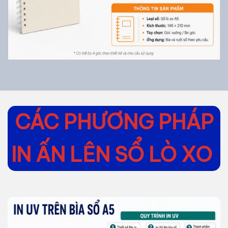
CÁC PHƯƠNG PHÁP
IN ẤN LÊN SỔ LÒ XO