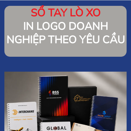
SỔ TAY LÒ XO
IN LOGO DOANH
NGHIỆP THEO YÊU CẦU