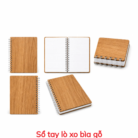
Sổ tay lò xo bìa gỗ