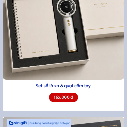
Set sổ lò xo & quạt cầm tay
16x.000 đ