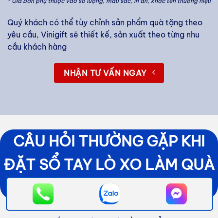
* Giá bán phụ thuộc vào số lượng, màu sắc, in ấn, khắc tên thương hiệu
Quý khách có thể tùy chỉnh sản phẩm quà tặng theo
yêu cầu, Vinigift sẽ thiết kế, sản xuất theo từng nhu
cầu khách hàng
NHẬN TƯ VẤN NGAY
CÂU HỎI THƯỜNG GẶP KHI
ĐẶT SỔ TAY LÒ XO LÀM QUÀ
TẶNG