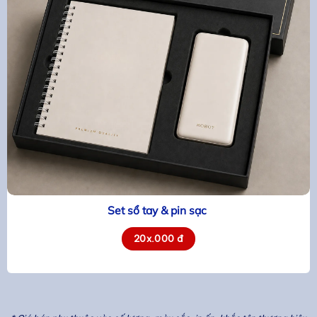
Set sổ tay & pin sạc
20x.000 đ