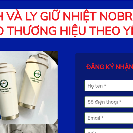
H VÀ LY GIỮ NHIỆT NOB
O THƯƠNG HIỆU THEO 
ĐĂNG KÝ NHẬN 