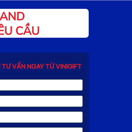
RAND
YÊU CẦU
TƯ VẤN NGAY TỪ VINIGIFT