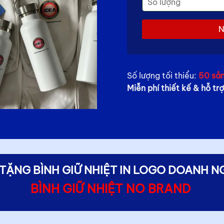
Số lượng tối thiểu:
50 sả
Miễn phí thiết kế & hỗ t
TẶNG BÌNH GIỮ NHIỆT IN LOGO DOANH N
BÌNH GIỮ NHIỆT NO BRAND