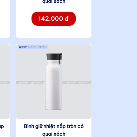
quai xách
142.000 đ
ắp
Bình giữ nhiệt nắp tròn có
quai xách